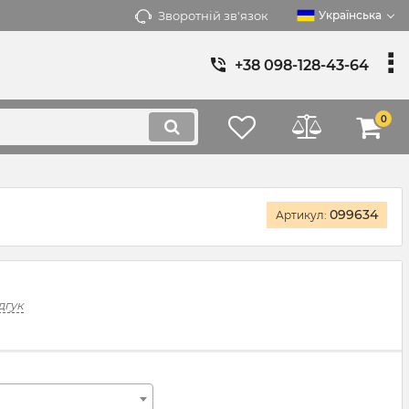
Зворотній зв'язок
Українська
+38 098-128-43-64
0
099634
Артикул:
дгук