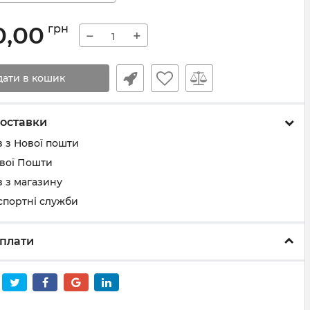
0,00
грн
−
+
дати в кошик
оставки
 з Нової пошти
ової Пошти
 з магазину
спортні служби
плати