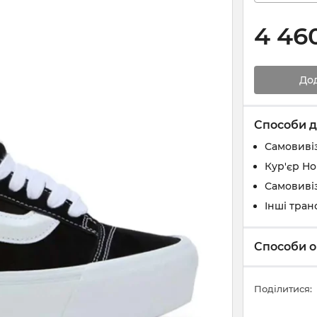
4 46
До
Способи д
Самовивіз
Кур'єр Н
Самовивіз
Інші тран
Способи о
Поділитися: