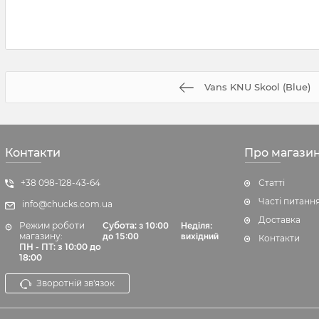
Vans KNU Skool (Blue)
Контакти
Про магази
+38 098-128-43-64
Статті
Часті питанн
info@chucks.com.ua
Доставка
Режим роботи
Субота:
з 10:00
Неділя:
магазину:
до 15:00
вихідний
Контакти
ПН - ПТ: з 10:00 до
18:00
Зворотній зв'язок