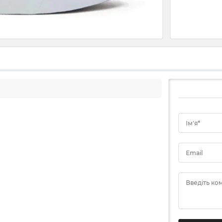
Ім'я*
Email
Введіть ко