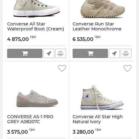
Converse All Star
Converse Run Star
Waterproof Boot (Cream)
Leather Monochrome
Beige
Артикул:
557944C
грн
грн
4 875,00
6 535,00
Артикул:
A03925C
CONVERSE AS-1 PRO
Converse All Star High
GREY A08207C
Natural Ivory
Артикул:
A08207C-42,5
Артикул:
159484C
грн
грн
3 575,00
3 280,00