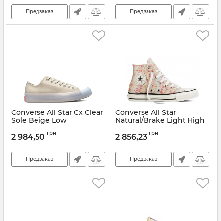
Предзаказ
Предзаказ
Converse All Star Cx Clear
Converse All Star
Sole Beige Low
Natural/Brake Light High
Артикул:
171401C-35
Артикул:
551644C-35
грн
грн
2 984,50
2 856,23
Предзаказ
Предзаказ