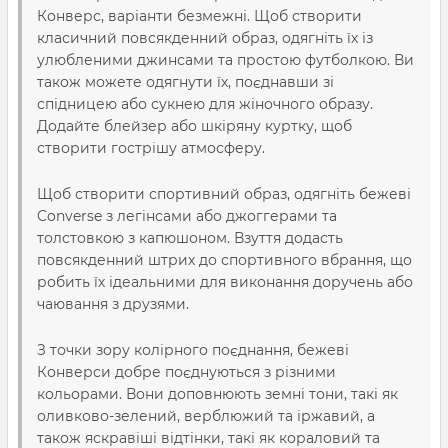
Конверс, варіанти безмежні. Щоб створити
класичний повсякденний образ, одягніть їх із
улюбленими джинсами та простою футболкою. Ви
також можете одягнути їх, поєднавши зі
спідницею або сукнею для жіночного образу.
Додайте блейзер або шкіряну куртку, щоб
створити гострішу атмосферу.
Щоб створити спортивний образ, одягніть бежеві
Converse з легінсами або джоггерами та
толстовкою з капюшоном. Взуття додасть
повсякденний штрих до спортивного вбрання, що
робить їх ідеальними для виконання доручень або
чаювання з друзями.
З точки зору колірного поєднання, бежеві
Конверси добре поєднуються з різними
кольорами. Вони доповнюють земні тони, такі як
оливково-зелений, верблюжий та іржавий, а
також яскравіші відтінки, такі як кораловий та