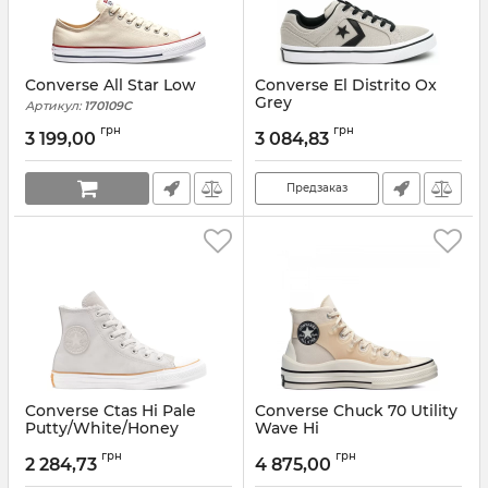
Converse All Star Low
Converse El Distrito Ox
Grey
Артикул:
170109C
Артикул:
163202C
грн
грн
3 199,00
3 084,83
Предзаказ
Converse Ctas Hi Pale
Converse Chuck 70 Utility
Putty/White/Honey
Wave Hi
Артикул:
166125C-35
Артикул:
171258C
грн
грн
2 284,73
4 875,00