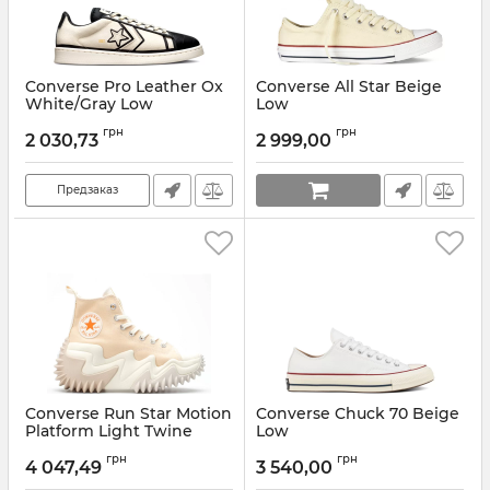
Converse Pro Leather Ox
Converse All Star Beige
White/Gray Low
Low
Артикул:
A00713C-35
Артикул:
M9165C
грн
грн
2 030,73
2 999,00
Предзаказ
Converse Run Star Motion
Converse Chuck 70 Beige
Platform Light Twine
Low
Артикул:
171547C-35
Артикул:
162062C-36
грн
грн
4 047,49
3 540,00