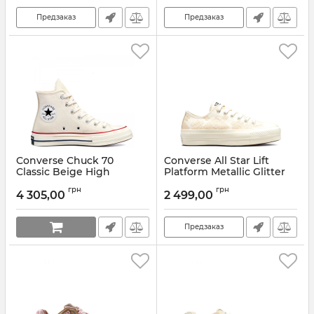
Предзаказ
Предзаказ
Converse Chuck 70
Converse All Star Lift
Classic Beige High
Platform Metallic Glitter
High
Артикул:
162053C-36
грн
грн
4 305,00
2 499,00
Артикул:
A03240C
Предзаказ