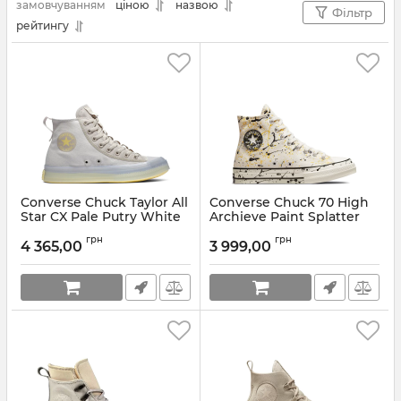
замовчуванням
ціною
назвою
Бежеві
,
💚 Зелені
,
💜 Фиолетові
,
Фільтр
рейтингу
🌸 Рожеві
,
💙 Голубі
,
🌈 Різнокольорові
,
⭕ Бордові
,
⭕ Коричневі
,
✳️ Бирюзові
,
⭕ Сірі
.
Converse Chuck Taylor All
Converse Chuck 70 High
Star CX Pale Putry White
Archieve Paint Splatter
Артикул:
A00819C-41.5
Артикул:
A01170C
грн
грн
4 365,00
3 999,00