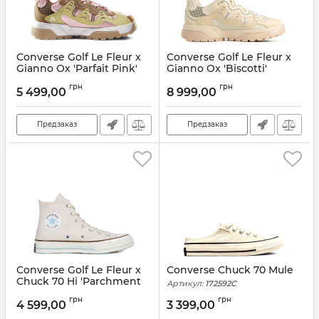
Converse Golf Le Fleur x
Converse Golf Le Fleur x
Gianno Ox 'Parfait Pink'
Gianno Ox 'Biscotti'
Артикул:
168179C
Артикул:
167375C
грн
грн
5 499,00
8 999,00
Предзаказ
Предзаказ
Converse Golf Le Fleur x
Converse Chuck 70 Mule
Chuck 70 Hi 'Parchment
Артикул:
172592C
Canvas'
грн
грн
4 599,00
3 399,00
Артикул:
163170C