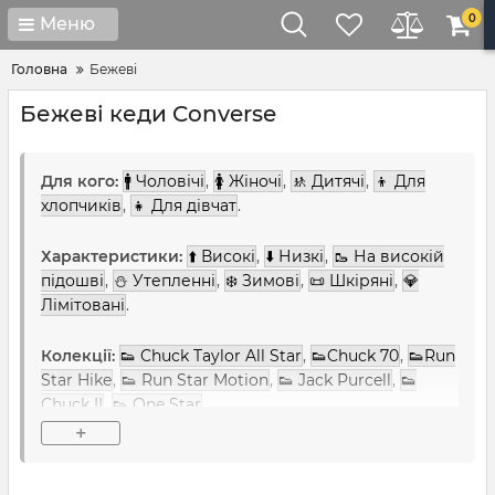
0
Меню
Головна
Бежеві
Бежеві кеди Converse
Для кого:
🚹 Чоловічі
,
🚺 Жіночі
,
🚸 Дитячі
,
👦 Для
хлопчиків
,
👧 Для дівчат
.
Характеристики:
⬆️ Високі
,
⬇️ Низкі
,
🥾 На високій
підошві
,
⛄ Утепленні
,
❄️ Зимові
,
📜 Шкіряні
,
💎
Лімітовані
.
Колекції:
👟 Chuck Taylor All Star
,
👟Chuck 70
,
👟Run
Star Hike
,
👟 Run Star Motion
,
👟 Jack Purcell
,
👟
Chuck II
,
👟 One Star
.
+
Кольори:
⚫ Чорно-білі
,
🖤 Чорні
,
⚪ Білі
,
❤️
Червоні
,
🔵 Сині
,
🧡 Помаранчеві
,
💛 Жовті
,
⭕