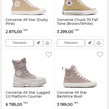
Converse All Star (Dusty
Converse Chuck 70 Fall
Pink)
Tone (Brown/White)
Артикул:
A07945C
Артикул:
A04590C
грн
грн
2 875,00
3 299,00
Предзаказ
Предзаказ
Converse All Star Lugged
Converse All Star
2.0 Platform Counter
Berlshire Boot
(White/Dusk)
(Beige/White)
грн
грн
6 785,00
3 199,00
Артикул:
A04668C
Артикул:
A04649C