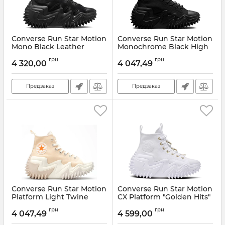
Converse Run Star Motion
Converse Run Star Motion
Mono Black Leather
Monochrome Black High
Артикул:
A03924C
Артикул:
172065C-35
грн
грн
4 320,00
4 047,49
Предзаказ
Предзаказ
Converse Run Star Motion
Converse Run Star Motion
Platform Light Twine
CX Platform "Golden Hits"
(Full White)
Артикул:
171547C-35
грн
грн
4 047,49
4 599,00
Артикул:
A05463C