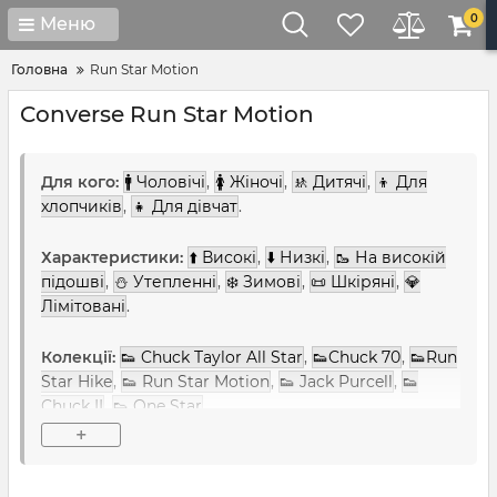
0
Меню
Головна
Run Star Motion
Converse Run Star Motion
Для кого:
🚹 Чоловічі
,
🚺 Жіночі
,
🚸 Дитячі
,
👦 Для
хлопчиків
,
👧 Для дівчат
.
Характеристики:
⬆️ Високі
,
⬇️ Низкі
,
🥾 На високій
підошві
,
⛄ Утепленні
,
❄️ Зимові
,
📜 Шкіряні
,
💎
Лімітовані
.
Колекції:
👟 Chuck Taylor All Star
,
👟Chuck 70
,
👟Run
Star Hike
,
👟 Run Star Motion
,
👟 Jack Purcell
,
👟
Chuck II
,
👟 One Star
.
+
Кольори:
⚫ Чорно-білі
,
🖤 Чорні
,
⚪ Білі
,
❤️
Червоні
,
🔵 Сині
,
🧡 Помаранчеві
,
💛 Жовті
,
⭕