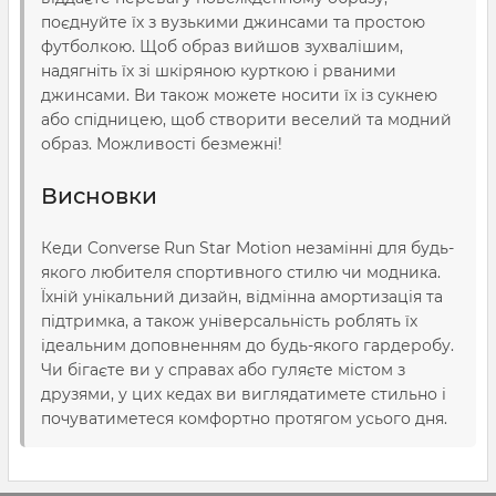
поєднуйте їх з вузькими джинсами та простою
футболкою. Щоб образ вийшов зухвалішим,
надягніть їх зі шкіряною курткою і рваними
джинсами. Ви також можете носити їх із сукнею
або спідницею, щоб створити веселий та модний
образ. Можливості безмежні!
Висновки
Кеди Converse Run Star Motion незамінні для будь-
якого любителя спортивного стилю чи модника.
Їхній унікальний дизайн, відмінна амортизація та
підтримка, а також універсальність роблять їх
ідеальним доповненням до будь-якого гардеробу.
Чи бігаєте ви у справах або гуляєте містом з
друзями, у цих кедах ви виглядатимете стильно і
почуватиметеся комфортно протягом усього дня.