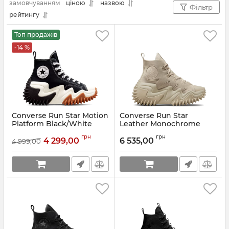
замовчуванням
ціною
назвою
Бежеві
,
💚 Зелені
,
💜 Фиолетові
,
Фільтр
рейтингу
🌸 Рожеві
,
💙 Голубі
,
🌈 Різнокольорові
,
⭕ Бордові
,
⭕ Коричневі
,
✳️ Бирюзові
,
⭕ Сірі
.
Топ продажів
-14 %
Converse Run Star Motion
Converse Run Star
Platform Black/White
Leather Monochrome
Beige
Артикул:
171545C
грн
грн
4 299,00
6 535,00
4 999,00
Артикул:
A03925C