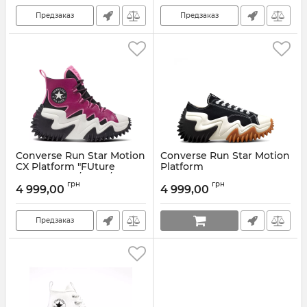
Предзаказ
Предзаказ
Converse Run Star Motion
Converse Run Star Motion
CX Platform "FUture
Platform
Utility" (Pink/Black/White)
Артикул:
172895C
грн
грн
4 999,00
4 999,00
Артикул:
A05501C
Предзаказ