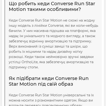
Що робить кеди Converse Run Star
Motion такими особливими?
Кеди Converse Run Star Motion не схожі на жодну
іншу модель з лінійки Converse, які ви коли-небудь
бачили. У них масивна підошва на платформі, яка
надає їм унікального та модного вигляду, а також
забезпечує відмінну амортизацію та підтримку.
Верх виконаний із суміші замші та шкіри, що
робить їх міцними та надає дизайну нотку
розкоші. Кеди також неймовірно зручні завдяки
устілці OrthoLite, яка забезпечує амортизацію та
підтримку стопи.
Як підібрати кеди Converse Run
Star Motion під свій образ
Кеди Converse Run Star Motion універсальні та їх
можна носити з різноманітним одягом. Якщо ви
віддаєте перевагу повсякденному образу,