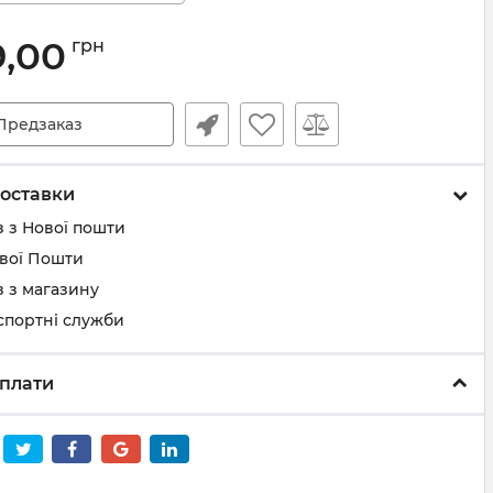
9,00
грн
Предзаказ
оставки
 з Нової пошти
ової Пошти
 з магазину
спортні служби
плати