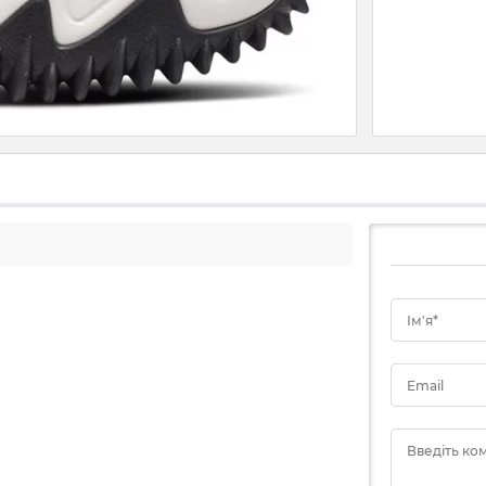
Ім'я*
Email
Введіть ко