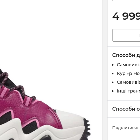
4 99
Способи д
Самовивіз
Кур'єр Н
Самовивіз
Інші тран
Способи о
Поділитися: