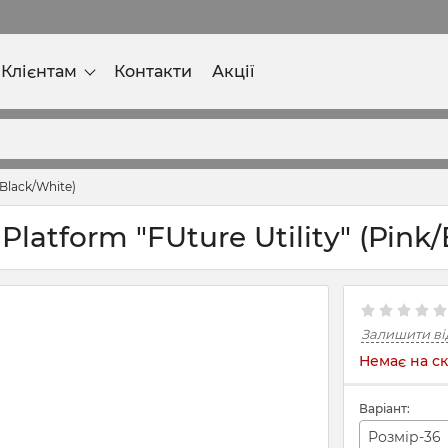
Клієнтам
Контакти
Акції
/Black/White)
latform "FUture Utility" (Pink
Залишити ві
Немає на ск
Варіант:
Розмір-36