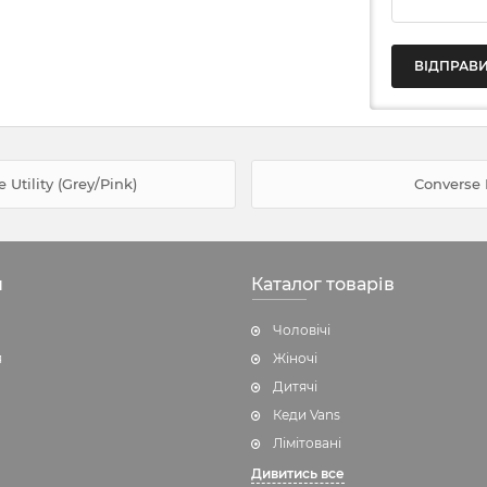
Utility (Grey/Pink)
Converse 
н
Каталог товарів
Чоловічі
я
Жіночі
Дитячі
Кеди Vans
Лімітовані
Дивитись все