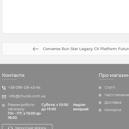
Converse Run Star Legacy CX Platform Future 
Контакти
Про магази
+38 098-128-43-64
Статті
Часті питанн
info@chucks.com.ua
Доставка
Режим роботи
Субота:
з 10:00
Неділя:
магазину:
до 15:00
вихідний
Контакти
ПН - ПТ: з 10:00 до
18:00
Зворотній зв'язок