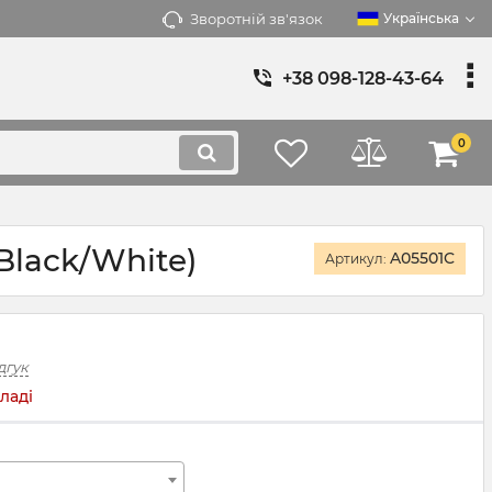
Зворотній зв'язок
Українська
+38 098-128-43-64
0
/Black/White)
A05501C
Артикул:
дгук
ладі