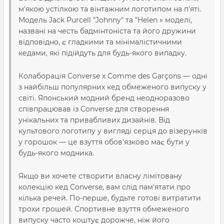
м'якою устілкою та вінтажним логотипом на п'яті.
Модель Jack Purcell "Johnny" та "Helen » моделі,
названі на честь бадмінтоніста та його дружини
відповідно, є гладкими та мінімалістичними
кедами, які підійдуть для будь-якого випадку.
Колаборація Converse x Comme des Garçons — одні
з найбільш популярних кед обмеженого випуску у
світі. Японський модний бренд неодноразово
співпрацював із Converse для створення
унікальних та привабливих дизайнів. Від
культового логотипу у вигляді серця до візерунків
у горошок — це взуття обов'язково має бути у
будь-якого модника.
Якщо ви хочете створити власну лімітовану
колекцію кед Converse, вам слід пам'ятати про
кілька речей. По-перше, будьте готові витратити
трохи грошей. Спортивне взуття обмеженого
випуску часто коштує дорожче, ніж його