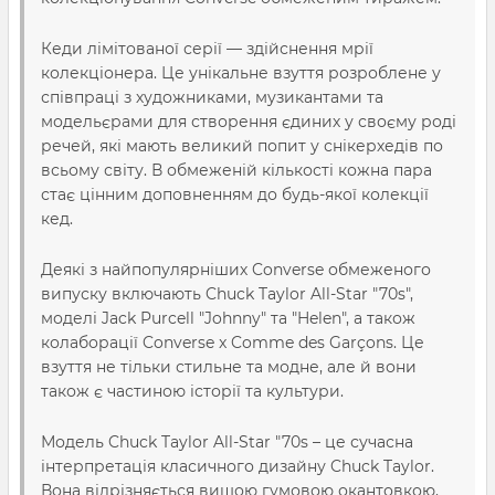
Кеди лімітованої серії — здійснення мрії
колекціонера. Це унікальне взуття розроблене у
співпраці з художниками, музикантами та
модельєрами для створення єдиних у своєму роді
речей, які мають великий попит у снікерхедів по
всьому світу. В обмеженій кількості кожна пара
стає цінним доповненням до будь-якої колекції
кед.
Деякі з найпопулярніших Converse обмеженого
випуску включають Chuck Taylor All-Star "70s",
моделі Jack Purcell "Johnny" та "Helen", а також
колаборації Converse x Comme des Garçons. Це
взуття не тільки стильне та модне, але й вони
також є частиною історії та культури.
Модель Chuck Taylor All-Star "70s – це сучасна
інтерпретація класичного дизайну Chuck Taylor.
Вона відрізняється вищою гумовою окантовкою,