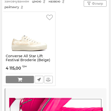
замовчуванням
ціною
назвою
Бежеві
,
💚 Зелені
,
💜 Фиолетові
,
Фільтр
рейтингу
🌸 Рожеві
,
💙 Голубі
,
🌈 Різнокольорові
,
⭕ Бордові
,
⭕ Коричневі
,
✳️ Бирюзові
,
⭕ Сірі
.
Converse All Star Lift
Festival Broderie (Beige)
Артикул:
A02225C
грн
4 115,00