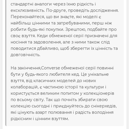
стандартні аналоги через їхню рідкість і
ексклюзивність. По-друге, проведіть дослідження.
Переконайтеся, що ви знаєте, які моделі є
найбільш цінними та затребуваними, перш ніж
робити будь-які покупки. Зрештою, подбайте про
своє взуття. Кеди обмеженої серії призначені для
носіння та задоволення, але з ними також слід
поводитися дбайливо, щоб зберегти їх цінність та
довговічність.
На закінчення,Converse обмеженої серії повинні
бути у будь-якого любителя кед. Це унікальне
взуття, від класичних моделей до нових
колаборацій, є частиною історії та культури і
користується великим попитом у колекціонерів
по всьому світу. Так що почніть збирати свою
колекцію сьогодні і приєднуйтесь до снікерхедів,
які цінують азарт полювання і радість володіння
рідкісним і цінним взуттям.