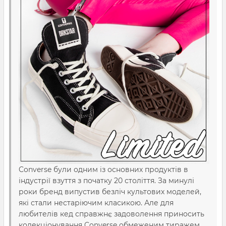
Converse були одним із основних продуктів в
індустрії взуття з початку 20 століття. За минулі
роки бренд випустив безліч культових моделей,
які стали нестаріючим класикою. Але для
любителів кед справжнє задоволення приносить
колекціонування Converse обмеженим тиражем.