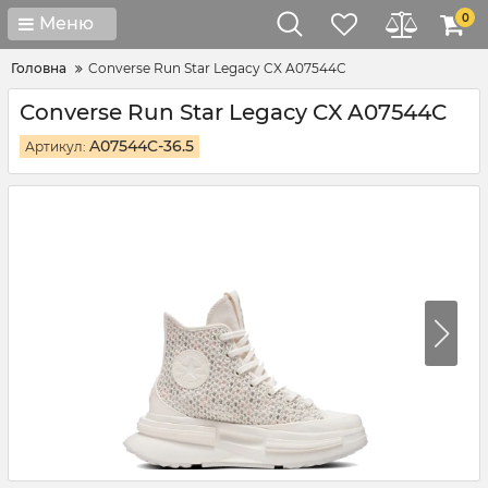
0
Меню
Головна
Converse Run Star Legacy CX A07544C
Converse Run Star Legacy CX A07544C
A07544C-36.5
Артикул: