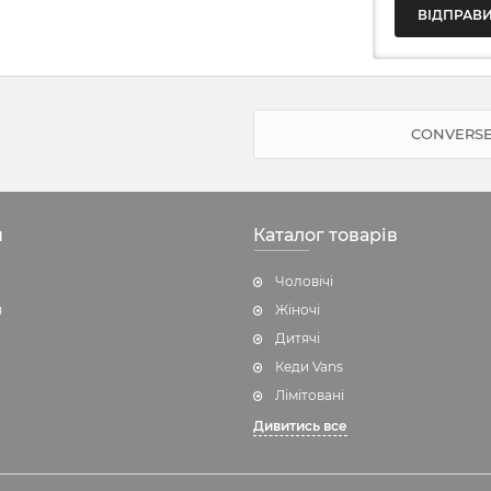
CONVERSE
н
Каталог товарів
Чоловічі
я
Жіночі
Дитячі
Кеди Vans
Лімітовані
Дивитись все