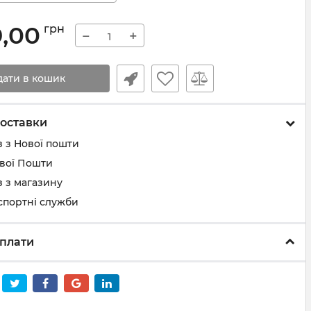
9,00
грн
−
+
дати в кошик
оставки
 з Нової пошти
ової Пошти
 з магазину
спортні служби
плати