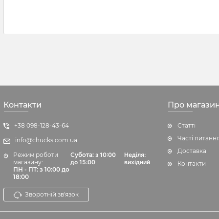
Контакти
Про магази
+38 098-128-43-64
Статті
Часті питанн
info@chucks.com.ua
Доставка
Режим роботи
Субота:
з 10:00
Неділя:
магазину:
до 15:00
вихідний
Контакти
ПН - ПТ: з 10:00 до
18:00
Зворотній зв'язок