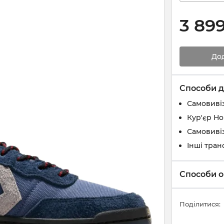
3 89
До
Способи д
Самовивіз
Кур'єр Н
Самовивіз
Інші тран
Способи о
Поділитися: