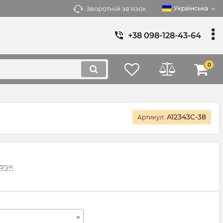
Зворотній зв'язок
Українська
+38 098-128-43-64
0
A12343C-38
Артикул:
дгук