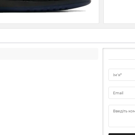
Ім'я*
Email
Введіть ко