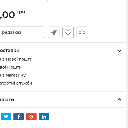
,00
грн
Предзаказ
оставки
 з Нової пошти
ової Пошти
 з магазину
спортні служби
плати