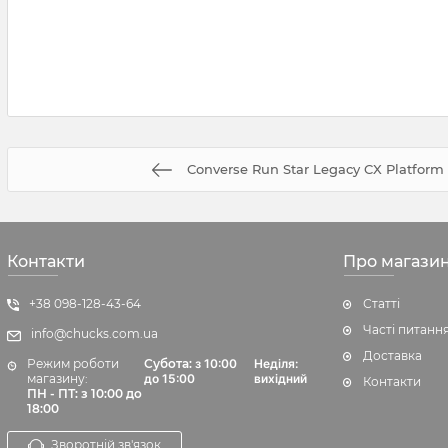
Converse Run Star Legacy CX Platform
Контакти
Про магази
+38 098-128-43-64
Статті
Часті питанн
info@chucks.com.ua
Доставка
Режим роботи
Субота:
з 10:00
Неділя:
магазину:
до 15:00
вихідний
Контакти
ПН - ПТ: з 10:00 до
18:00
Зворотній зв'язок