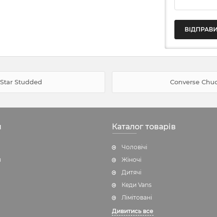
 Star Studded
Converse Chuc
н
Каталог товарів
Чоловічі
я
Жіночі
Дитячі
Кеди Vans
Лімітовані
Дивитись все