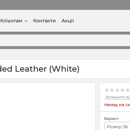
Клієнтам
Контакти
Акції
ded Leather (White)
Залишити ві
Немає на ск
Варіант:
Розмір-36