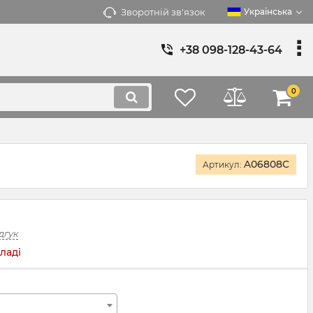
Зворотній зв'язок
Українська
+38 098-128-43-64
0
A06808C
Артикул:
дгук
ладі