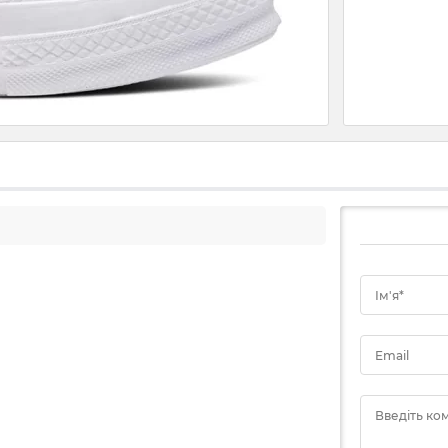
Ім'я*
Email
Введіть ко