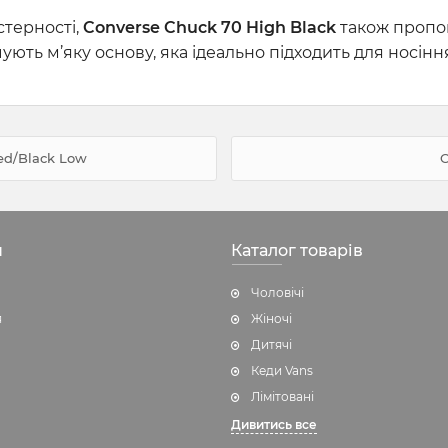
терності,
Converse Chuck 70 High Black
також пропо
чують м’яку основу, яка ідеально підходить для носінн
ed/Black Low
C
н
Каталог товарів
Чоловічі
я
Жіночі
Дитячі
Кеди Vans
Лімітовані
Дивитись все