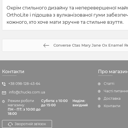
Окрім стильного дизайну та неперевершеної майс
OrthoLite і підошва з вулканізованої гуми забезпе
кожного, хто хоче мати зручне та стильне взуття.
Converse Ctas Mary Jane Ox Enamel R
Контакти
Про магази
+38 098-128-43-64
Статті
Часті питанн
info@chucks.com.ua
Доставка
Режим роботи
Субота:
з 10:00
Неділя:
магазину:
до 15:00
вихідний
Контакти
ПН - ПТ: з 10:00 до
18:00
Зворотній зв'язок