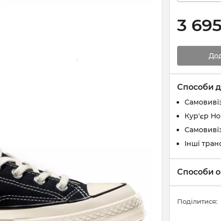
3 69
До
Способи д
Самовивіз
Кур'єр Н
Самовивіз
Інші тран
Способи о
Поділитися: