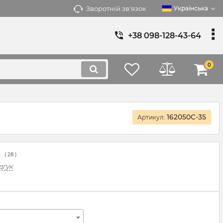
Зворотній зв'язок
Українська
+38 098-128-43-64
0
162050C-35
Артикул:
(
28
)
дгук