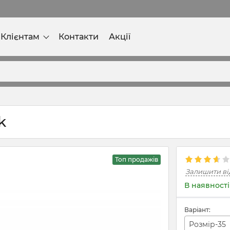
Клієнтам
Контакти
Акції
k
Топ продажів
Залишити ві
В наявності
Варіант:
Розмір-35