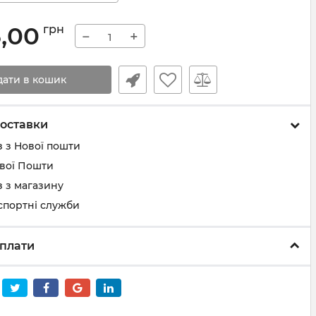
5,00
грн
−
+
дати в кошик
оставки
 з Нової пошти
ової Пошти
 з магазину
спортні служби
плати