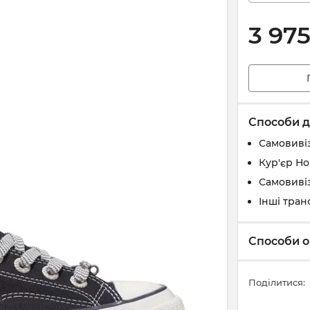
3 97
Способи д
Самовивіз
Кур'єр Н
Самовивіз
Інші тран
Способи о
Поділитися: