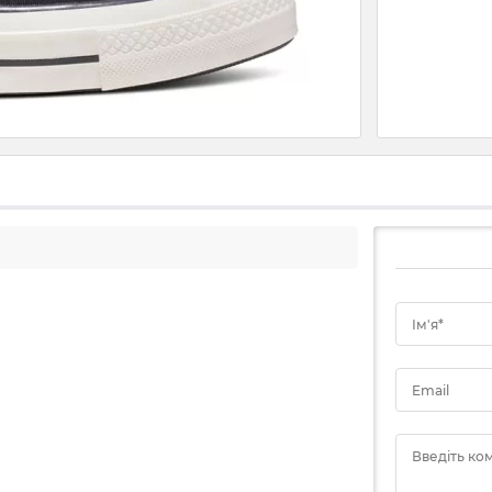
Ім'я*
Email
Введіть ко