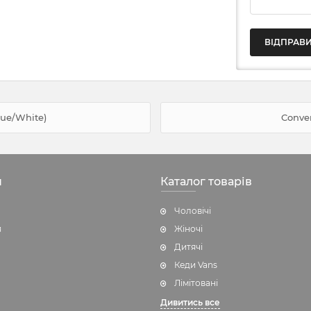
lue/White)
Conve
н
Каталог товарів
Чоловічі
я
Жіночі
Дитячі
Кеди Vans
Лімітовані
Дивитись все