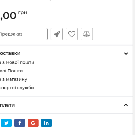
5,00
грн
Предзаказ
оставки
 з Нової пошти
ової Пошти
 з магазину
спортні служби
плати