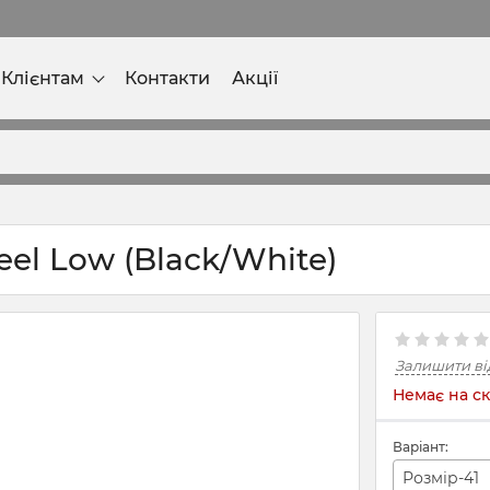
Клієнтам
Контакти
Акції
el Low (Black/White)
Залишити ві
Немає на ск
Варіант:
Розмір-41