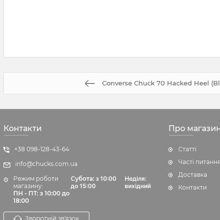
Converse Chuck 70 Hacked Heel (B
Контакти
Про магази
+38 098-128-43-64
Статті
Часті питанн
info@chucks.com.ua
Доставка
Режим роботи
Субота:
з 10:00
Неділя:
магазину:
до 15:00
вихідний
Контакти
ПН - ПТ: з 10:00 до
18:00
Зворотній зв'язок