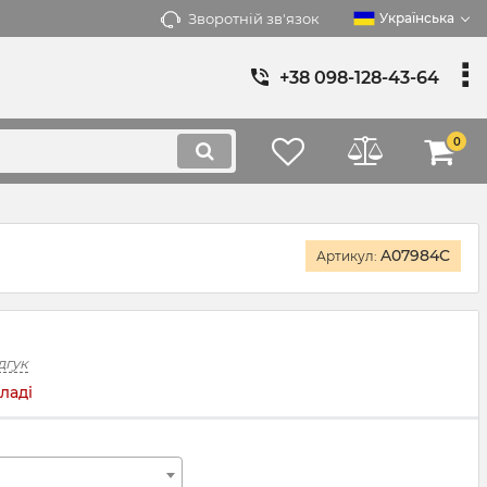
Зворотній зв'язок
Українська
+38 098-128-43-64
0
A07984C
Артикул:
дгук
ладі