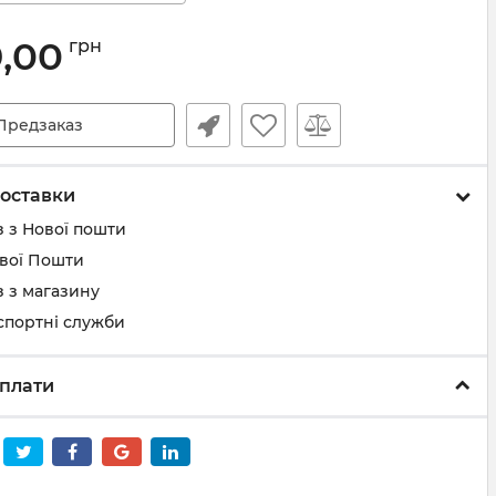
9,00
грн
Предзаказ
оставки
 з Нової пошти
ової Пошти
 з магазину
спортні служби
плати