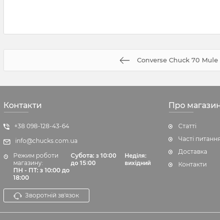
Converse Chuck 70 Mule
Контакти
Про магази
+38 098-128-43-64
Статті
Часті питанн
info@chucks.com.ua
Доставка
Режим роботи
Субота:
з 10:00
Неділя:
магазину:
до 15:00
вихідний
Контакти
ПН - ПТ: з 10:00 до
18:00
Зворотній зв'язок