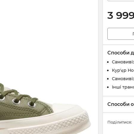
3 99
Способи д
Самовивіз
Кур'єр Н
Самовивіз
Інші тран
Способи о
Поділитися: