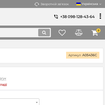
Зворотній зв'язок
Українська
+38 098-128-43-64
0
A05436C
Артикул:
дгук
ладі