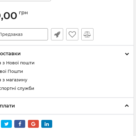
9,00
грн
Предзаказ
оставки
 з Нової пошти
ової Пошти
 з магазину
спортні служби
плати