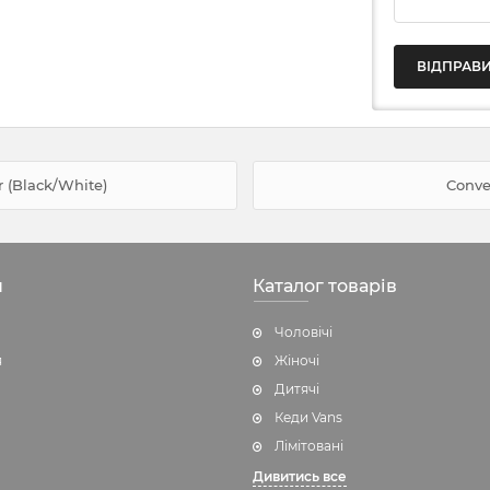
 (Black/White)
Conver
н
Каталог товарів
Чоловічі
я
Жіночі
Дитячі
Кеди Vans
Лімітовані
Дивитись все