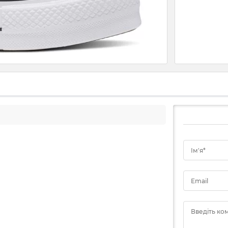
Ім'я*
Email
Введіть ко