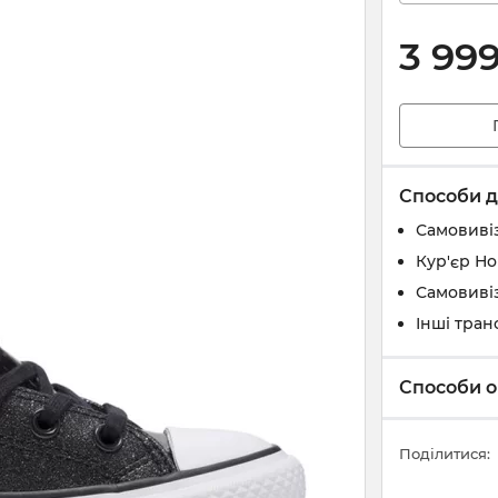
3 99
Способи д
Самовивіз
Кур'єр Н
Самовивіз
Інші тран
Способи о
Поділитися: