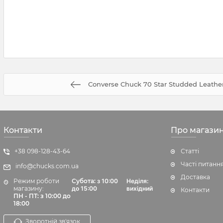
Converse Chuck 70 Star Studded Leather
Контакти
Про магази
+38 098-128-43-64
Статті
Часті питанн
info@chucks.com.ua
Доставка
Режим роботи
Субота:
з 10:00
Неділя:
магазину:
до 15:00
вихідний
Контакти
ПН - ПТ: з 10:00 до
18:00
Зворотній зв'язок