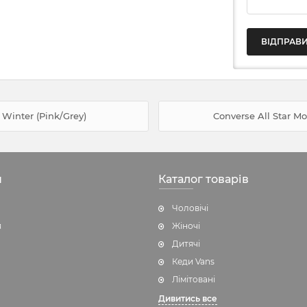
 Winter (Pink/Grey)
Converse All Star M
н
Каталог товарів
Чоловічі
я
Жіночі
Дитячі
Кеди Vans
Лімітовані
Дивитись все