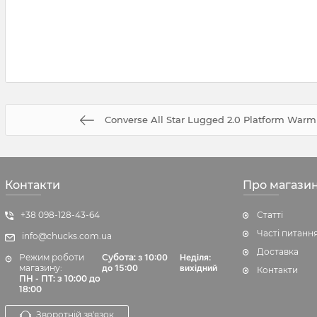
Converse All Star Lugged 2.0 Platform Warm
Контакти
Про магази
+38 098-128-43-64
Статті
Часті питанн
info@chucks.com.ua
Доставка
Режим роботи
Субота:
з 10:00
Неділя:
магазину:
до 15:00
вихідний
Контакти
ПН - ПТ: з 10:00 до
18:00
Зворотній зв'язок