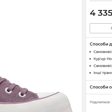
4 33
Способи д
Самовивіз
Кур'єр Н
Самовивіз
Інші тран
Способи о
Поділитися: