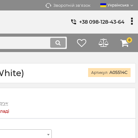
Зворотній зв'язок
Українська
+38 098-128-43-64
0
White)
A05514C
Артикул:
дгук
ладі