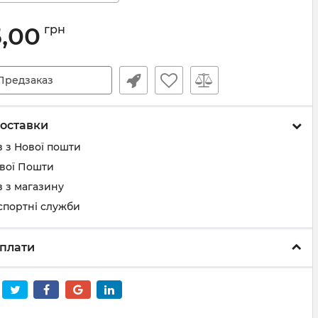
5,00
грн
Предзаказ
оставки
 з Нової пошти
ової Пошти
 з магазину
спортні служби
плати