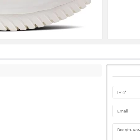
Ім'я*
Email
Введіть ко