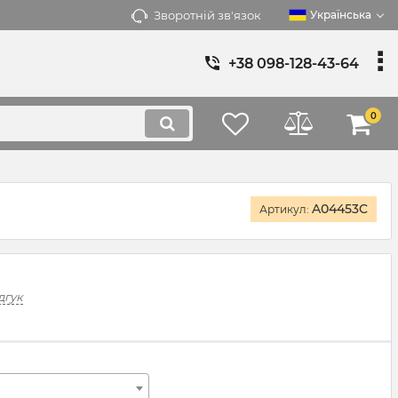
Зворотній зв'язок
Українська
+38 098-128-43-64
0
A04453C
Артикул:
дгук