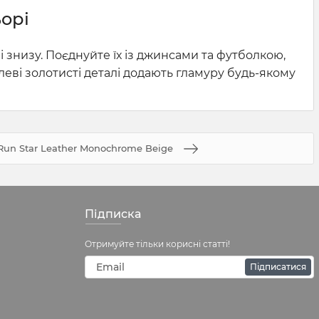
ьорі
к і знизу. Поєднуйте їх із джинсами та футболкою,
леві золотисті деталі додають гламуру будь-якому
Run Star Leather Monochrome Beige
Підписка
Отримуйте тільки корисні статті!
Підписатися