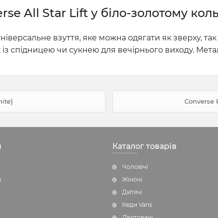
se All Star Lift у біло-золотому кол
 універсальне взуття, яке можна одягати як зверху, та
 із спідницею чи сукнею для вечірнього виходу. Мета
ite)
Converse 
н
Каталог товарів
Чоловічі
я
Жіночі
Дитячі
Кеди Vans
Лімітовані