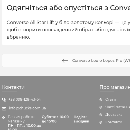
Одягніться або опустіться з Conver
Converse All Star Lift у біло-золотому кольорі — це
щоб створити повсякденний образ, або одягніть їх
вбранню.
Converse Louie Lopez Pro (Wh
Контакти
Про магази
+38 098-128-43-64
Статті
Часті питанн
info@chucks.com.ua
Доставка
Режим роботи
Субота:
з 10:00
Неділя:
магазину:
до 15:00
вихідний
Контакти
ПН - ПТ: з 10:00 до
18:00