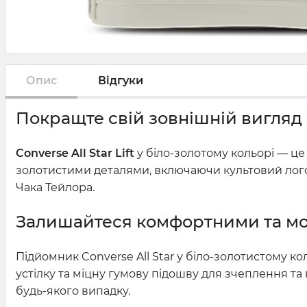
Опис
Відгуки
Покращте свій зовнішній вигляд з
Converse All Star Lift
у біло-золотому кольорі — це 
золотистими деталями, включаючи культовий лого
Чака Тейлора.
Залишайтеся комфортними та модни
Підйомник Converse All Star у біло-золотистому ко
устілку та міцну гумову підошву для зчеплення та
будь-якого випадку.