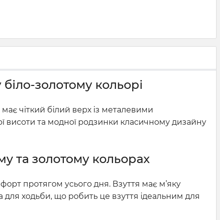
у біло-золотому кольорі
я має чіткий білий верх із металевими
ої висоти та модної родзинки класичному дизайну
ому та золотому кольорах
мфорт протягом усього дня. Взуття має м’яку
а для ходьби, що робить це взуття ідеальним для