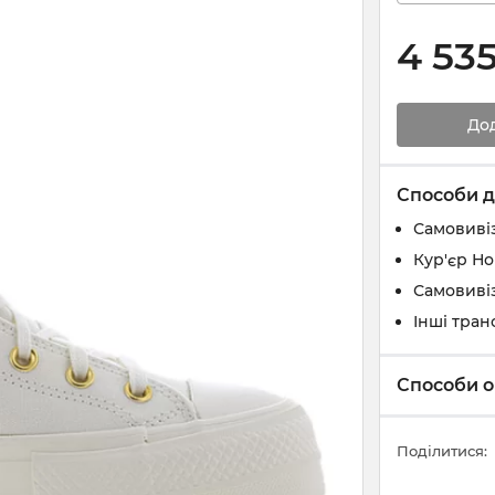
4 53
До
Способи д
Самовивіз
Кур'єр Н
Самовивіз
Інші тран
Способи о
Поділитися: