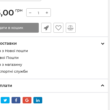
5,00
грн
−
+
дати в кошик
оставки
 з Нової пошти
ової Пошти
 з магазину
спортні служби
плати