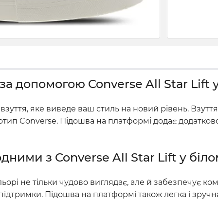
а допомогою Converse All Star Lift 
взуття, яке виведе ваш стиль на новий рівень. Взутт
тип Converse. Підошва на платформі додає додатков
ми з Converse All Star Lift у біл
льорі не тільки чудово виглядає, але й забезпечує ко
 підтримки. Підошва на платформі також легка і зручн