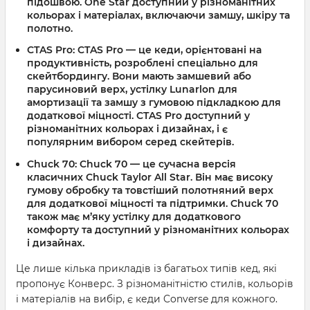
підошвою. One Star доступний у різноманітних
кольорах і матеріалах, включаючи замшу, шкіру та
полотно.
CTAS Pro: CTAS Pro — це кеди, орієнтовані на
продуктивність, розроблені спеціально для
скейтбордингу. Вони мають замшевий або
парусиновий верх, устілку Lunarlon для
амортизації та замшу з гумовою підкладкою для
додаткової міцності. CTAS Pro доступний у
різноманітних кольорах і дизайнах, і є
популярним вибором серед скейтерів.
Chuck 70: Chuck 70 — це сучасна версія
класичних Chuck Taylor All Star. Він має високу
гумову обробку та товстіший полотняний верх
для додаткової міцності та підтримки. Chuck 70
також має м’яку устілку для додаткового
комфорту та доступний у різноманітних кольорах
і дизайнах.
Це лише кілька прикладів із багатьох типів кед, які
пропонує Конверс. З різноманітністю стилів, кольорів
і матеріалів на вибір, є кеди Converse для кожного.