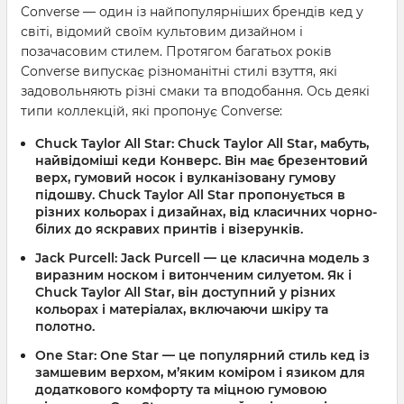
Converse — один із найпопулярніших брендів кед у
світі, відомий своїм культовим дизайном і
позачасовим стилем. Протягом багатьох років
Converse випускає різноманітні стилі взуття, які
задовольняють різні смаки та вподобання. Ось деякі
типи коллекцій, які пропонує Converse:
Chuck Taylor All Star: Chuck Taylor All Star, мабуть,
найвідоміші кеди Конверс. Він має брезентовий
верх, гумовий носок і вулканізовану гумову
підошву. Chuck Taylor All Star пропонується в
різних кольорах і дизайнах, від класичних чорно-
білих до яскравих принтів і візерунків.
Jack Purcell: Jack Purcell — це класична модель з
виразним носком і витонченим силуетом. Як і
Chuck Taylor All Star, він доступний у різних
кольорах і матеріалах, включаючи шкіру та
полотно.
One Star: One Star — це популярний стиль кед із
замшевим верхом, м’яким коміром і язиком для
додаткового комфорту та міцною гумовою