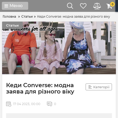
0
Меню
Головна
Статьи
Кеди Converse: модна заява для різного віку
Статьи
Кеди Converse: модна
Категорії
заява для різного віку
17 04 2023, 00:00
0