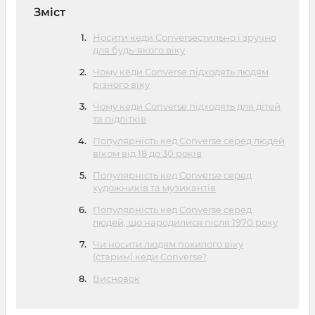
Зміст
Носити кеди Converseстильно і зручно
для будь-якого віку
Чому кеди Converse підходять людям
різного віку
Чому кеди Converse підходять для дітей
та підлітків
Популярність кед Converse серед людей
віком від 18 до 30 років
Популярність кед Converse серед
художників та музикантів
Популярність кед Converse серед
людей, що народилися після 1970 року
Чи носити людям похилого віку
(старим) кеди Converse?
Висновок