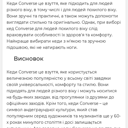
Кеди Converse це взуття, яке підходить для людей
різного віку, в тому числі і для людей похилого віку.
Вони зручні та практичні, а також можуть допомогти
виглядати стильно та оригінально. Однак, при виборі
кед Converse для людей похилого віку слід
враховувати особливості їх здоров'я та комфорту.
Найкраще вибирати кеди з м'якою та зручною
підошвою, які не натирають ноги.
Висновок
Кеди Converse це взуття, яке користується
величезною популярністю у всьому світі завдяки
своїй універсальності, комфорту та стилю. Вони
підходять для людей різного віку і можуть носитися
на будь-яких заходах. від прогулянки із друзями до
офіційних заходів. Крім того, кеди Converse – це
символ андеграундної культури, який став
популярним серед художників та музикантів ще у 60-
х роках минулого століття і досі залишається