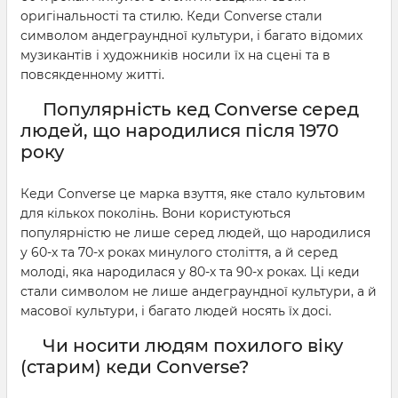
оригінальності та стилю. Кеди Converse стали
символом андеграундної культури, і багато відомих
музикантів і художників носили їх на сцені та в
повсякденному житті.
Популярність кед Converse серед
людей, що народилися після 1970
року
Кеди Converse це марка взуття, яке стало культовим
для кількох поколінь. Вони користуються
популярністю не лише серед людей, що народилися
у 60-х та 70-х роках минулого століття, а й серед
молоді, яка народилася у 80-х та 90-х роках. Ці кеди
стали символом не лише андеграундної культури, а й
масової культури, і багато людей носять їх досі.
Чи носити людям похилого віку
(старим) кеди Converse?