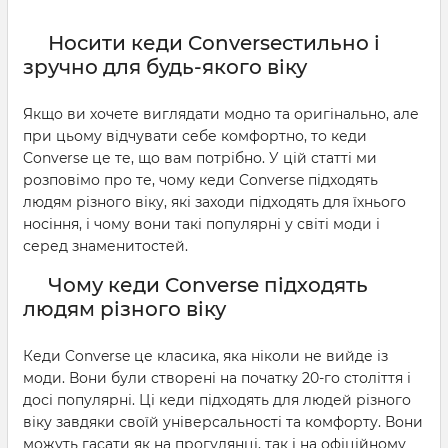
Носити кеди Converseстильно і
зручно для будь-якого віку
Якщо ви хочете виглядати модно та оригінально, але
при цьому відчувати себе комфортно, то кеди
Converse це те, що вам потрібно. У цій статті ми
розповімо про те, чому кеди Converse підходять
людям різного віку, які заходи підходять для їхнього
носіння, і чому вони такі популярні у світі моди і
серед знаменитостей.
Чому кеди Converse підходять
людям різного віку
Кеди Converse це класика, яка ніколи не вийде із
моди. Вони були створені на початку 20-го століття і
досі популярні. Ці кеди підходять для людей різного
віку завдяки своїй універсальності та комфорту. Вони
можуть гасати як на прогулянці, так і на офіційному