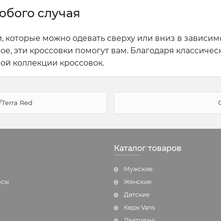
юбого случая
и, которые можно одевать сверху или вниз в зависимо
е, эти кроссовки помогут вам. Благодаря классичес
бой коллекции кроссовок.
/Terra Red
Каталог товаров
Мужские
осы
Женские
Детские
Кеды Vans
Лімітовані