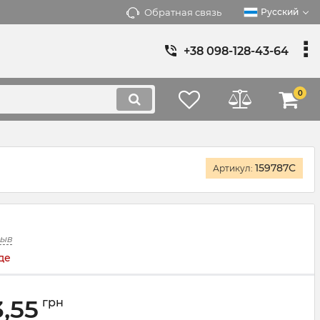
Обратная связь
Русский
+38 098-128-43-64
0
159787C
Артикул:
зыв
де
3,55
грн