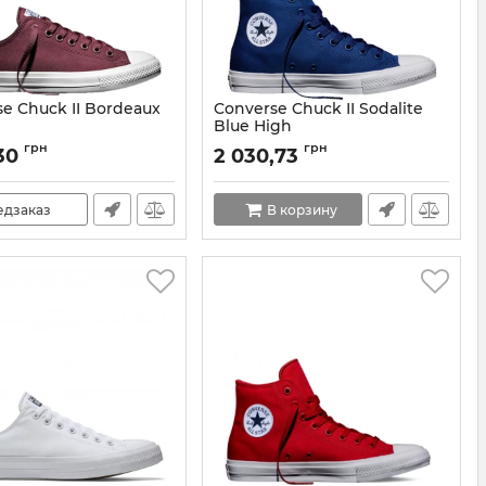
e Chuck II Bordeaux
Converse Chuck II Sodalite
Blue High
150150С-35
Артикул:
150146C-35
грн
грн
30
2 030,73
едзаказ
В корзину