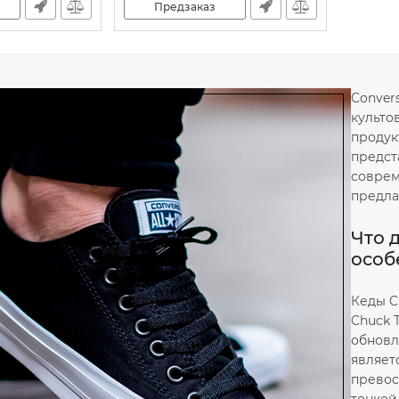
Предзаказ
Conver
культо
продукт
предст
соврем
предла
Что 
особ
Кеды C
Chuck 
обновл
являет
превос