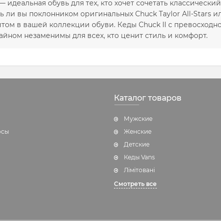
 — идеальная обувь для тех, кто хочет сочетать классичес
сь ли вы поклонником оригинальных Chuck Taylor All-Stars и
итом в вашей коллекции обуви. Кеды Chuck II с превосход
йном незаменимы для всех, кто ценит стиль и комфорт.
Каталог товаров
Мужские
осы
Женские
Детские
Кеды Vans
Лімітовані
Смотреть все