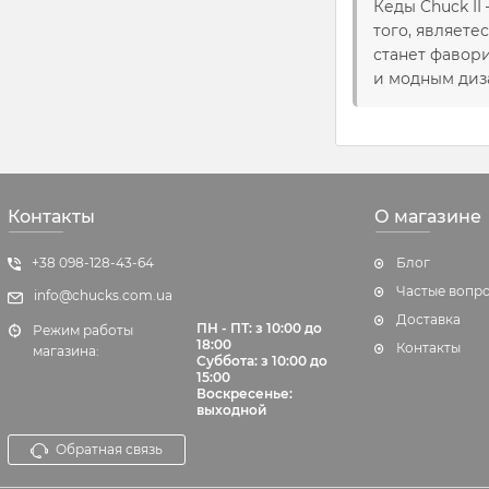
Кеды Chuck II
того, являете
станет фавор
и модным диза
Контакты
О магазине
+38 098-128-43-64
Блог
Частые вопр
info@chucks.com.ua
Доставка
ПН - ПТ: з 10:00 до
Режим работы
18:00
Контакты
магазина:
Суббота:
з 10:00 до
15:00
Воскресенье:
выходной
Обратная связь