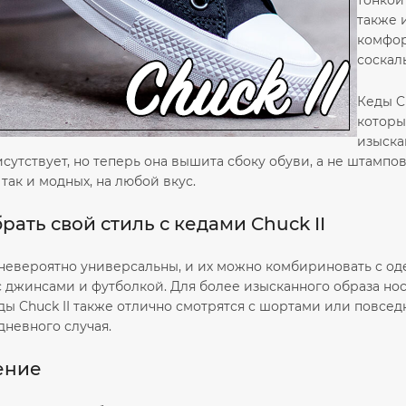
тонкой
также 
комфор
соскал
Кеды C
которы
изыска
утствует, но теперь она вышита сбоку обуви, а не штампован
 так и модных, на любой вкус.
рать свой стиль с кедами Chuck II
 невероятно универсальны, и их можно комбириновать с од
с джинсами и футболкой. Для более изысканного образа но
ды Chuck II также отлично смотрятся с шортами или повсе
дневного случая.
ение