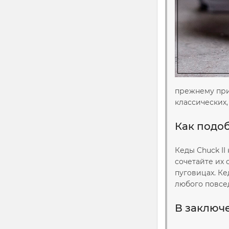
прежнему прис
классических,
Как подоб
Кеды Chuck II
сочетайте их 
пуговицах. Ке
любого повсе
В заключ