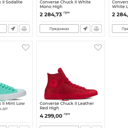
II Sodalite
Converse Chuck II White
Convers
Mono High
White 
Артикул:
150148C
Артикул:
грн
2 284,73
2 284
Предзаказ
Пр
 II Mint Low
Converse Chuck II Leather
Red High
4-357
Артикул:
155764-41
грн
4 299,00