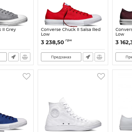
 II Grey
Converse Chuck II Salsa Red
Convers
Low
Low
Артикул:
150151C-35
Артикул:
грн
3 238,50
3 162,
Предзаказ
Пр