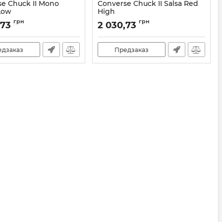
e Chuck II Mono
Converse Chuck II Salsa Red
Low
High
150154C
Артикул:
150152-C-35
грн
грн
,73
2 030,73
едзаказ
Предзаказ