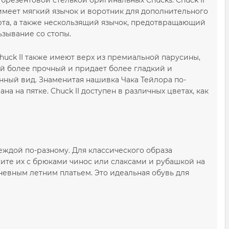
 брезентовой стелькой оригинальных Chucks. Chuck II
имеет мягкий язычок и воротник для дополнительного
та, а также нескользящий язычок, предотвращающий
ьзывание со стопы.
huck II также имеют верх из премиальной парусины,
й более прочный и придает более гладкий и
нный вид. Знаменитая нашивка Чака Тейлора по-
а на пятке. Chuck II доступен в различных цветах, как
еждой по-разному. Для классического образа
сите их с брюками чинос или слаксами и рубашкой на
дневным летним платьем. Это идеальная обувь для