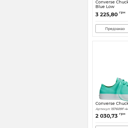
Converse Chuck 
Blue Low
Артикул:
150152C-35
грн
3 225,80
Предзаказ
Converse Chuck
Артикул:
157609F-4
грн
2 030,73