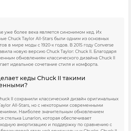
se уже более века является синонимом кед. Их
вые Chuck Taylor All-Stars были одним из основных
ов в мире моды с 1920-х годов. В 2015 году Converse
авила новую версию Chuck Taylor: Chuck II. Благодаря
енным обновлениям классического дизайна Chuck II
гает идеальное сочетание стиля и комфорта.
делает кеды Chuck II такими
енными?
huck II сохранили классический дизайн оригинальных
Taylor All-Stars, но с некоторыми современными
ениями. Наиболее значительным обновлением
ся стелька Lunarlon, которая обеспечивает
ходную амортизацию и поддержку по сравнению с