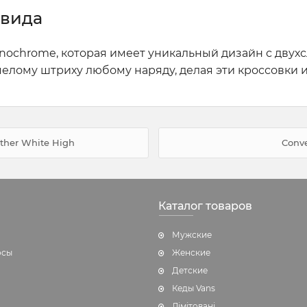
 вида
nochrome, которая имеет уникальный дизайн с дву
мелому штриху любому наряду, делая эти кроссовк
ther White High
Conve
Каталог товаров
Мужские
осы
Женские
Детские
Кеды Vans
Лімітовані