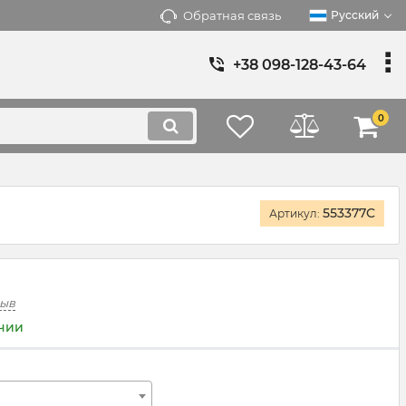
Обратная связь
Русский
+38 098-128-43-64
0
553377C
Артикул:
зыв
ичии