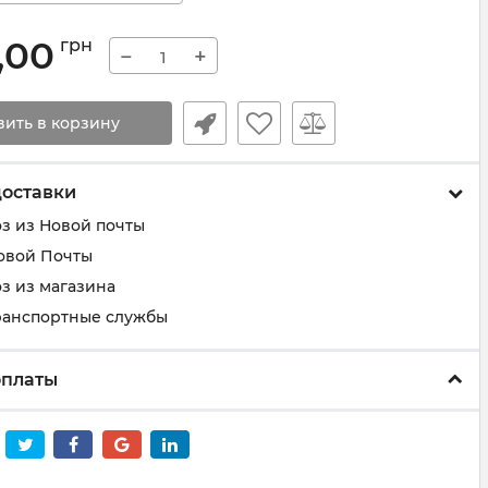
,00
грн
−
+
вить в корзину
доставки
з из Новой почты
овой Почты
з из магазина
ранспортные службы
оплаты