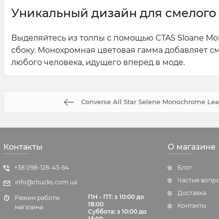
Уникальный дизайн для смелого
Выделяйтесь из толпы с помощью CTAS Sloane Mo
сбоку. Монохромная цветовая гамма добавляет с
любого человека, идущего вперед в моде.
Converse All Star Selene Monochrome Lea
Контакты
О магазине
+38 098-128-43-64
Блог
Частые вопр
info@chucks.com.ua
Доставка
ПН - ПТ: з 10:00 до
Режим работы
18:00
Контакты
магазина:
Суббота:
з 10:00 до
15:00