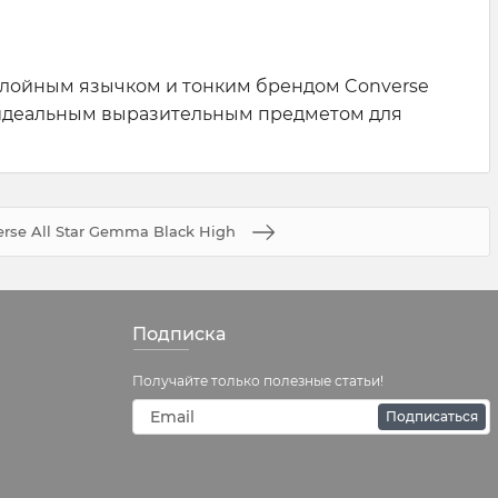
хслойным язычком и тонким брендом Converse
и идеальным выразительным предметом для
rse All Star Gemma Black High
Подписка
Получайте только полезные статьи!
Подписаться